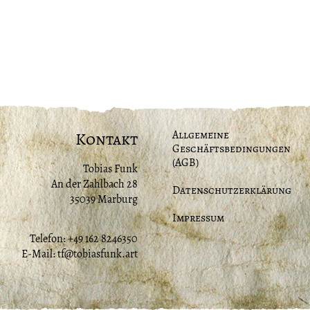
Allgemeine
Kontakt
Geschäftsbedingungen
(AGB)
Tobias Funk
An der Zahlbach 28
Datenschutzerklärung
35039 Marburg
Impressum
Telefon: +49 162 8246350
E-Mail:
tf@tobiasfunk.art