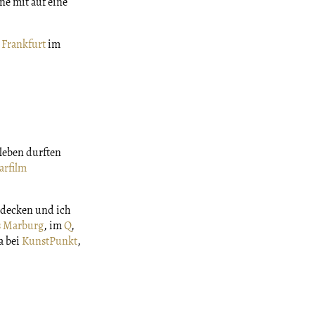
ne mit auf eine
 Frankfurt
im
rleben durften
rfilm
tdecken und ich
s Marburg
, im
Q
,
a bei
KunstPunkt
,