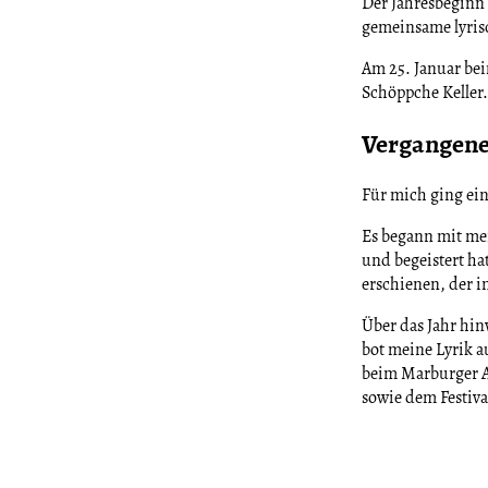
Der Jahresbeginn 
gemeinsame lyris
Am 25. Januar be
Schöppche Keller.
Vergangen
Für mich ging ei
Es begann mit mei
und begeistert h
erschienen, der i
Über das Jahr hi
bot meine Lyrik 
beim Marburger A
sowie dem Festival