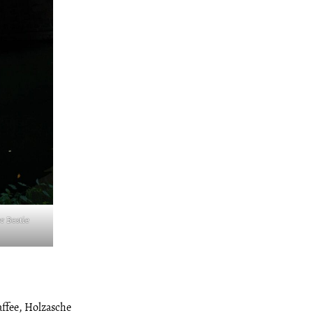
r Bestie
affee, Holzasche