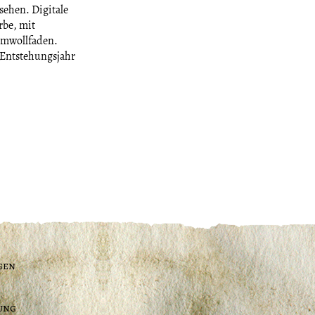
sehen. Digitale
rbe, mit
aumwollfaden.
Entstehungsjahr
gen
ung