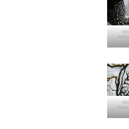
Tobi
Beschw
(Ausst
Tobi
Beschw