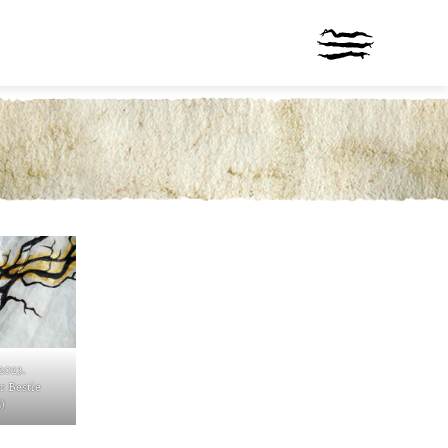
2023.
 Bestie
)