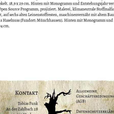
okelt. 18,9 x 29 cm. Hinten mit Monogramm und Entstehungsjahr ver
pen Source Programm, projiziert. Malerei, klimaneutrale Stoffmalfa
rt, auf sechs alten Leinenstoffresten, maschinenvernäht mit altem B
us Haselnuss (Fundort: Münchhausen). Hinten mit Monogramm und 
04 cm.
Allgemeine
Kontakt
Geschäftsbedingun
(AGB)
Tobias Funk
An der Zahlbach 28
Datenschutzerklär