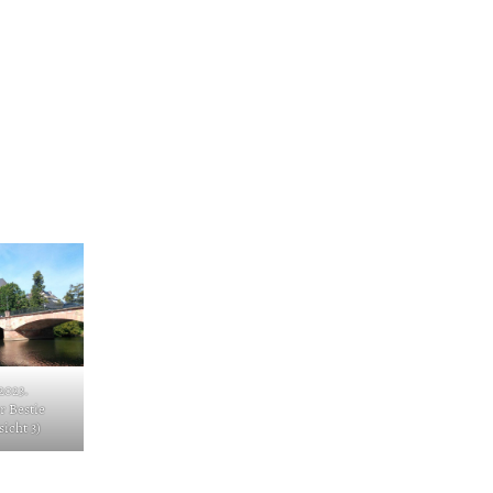
2023.
 Bestie
icht 3)