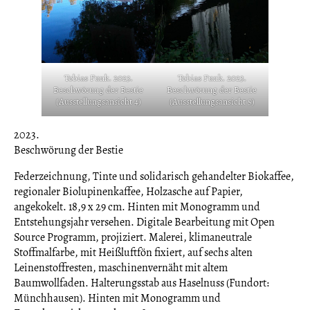
Tobias Funk. 2023.
Tobias Funk. 2023.
Beschwörung der Bestie
Beschwörung der Bestie
(Ausstellungsansicht 4)
(Ausstellungsansicht 5)
2023.
Beschwörung der Bestie
Federzeichnung, Tinte und solidarisch gehandelter Biokaffee,
regionaler Biolupinenkaffee, Holzasche auf Papier,
angekokelt. 18,9 x 29 cm. Hinten mit Monogramm und
Entstehungsjahr versehen. Digitale Bearbeitung mit Open
Source Programm, projiziert. Malerei, klimaneutrale
Stoffmalfarbe, mit Heißluftfön fixiert, auf sechs alten
Leinenstoffresten, maschinenvernäht mit altem
Baumwollfaden. Halterungsstab aus Haselnuss (Fundort:
Münchhausen). Hinten mit Monogramm und