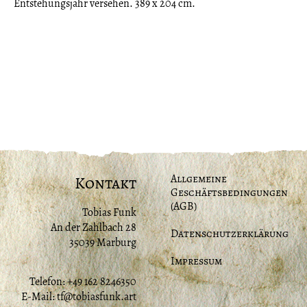
Entstehungsjahr versehen. 389 x 204 cm.
Allgemeine
Kontakt
Geschäftsbedingungen
(AGB)
Tobias Funk
An der Zahlbach 28
Datenschutzerklärung
35039 Marburg
Impressum
Telefon: +49 162 8246350
E-Mail:
tf@tobiasfunk.art